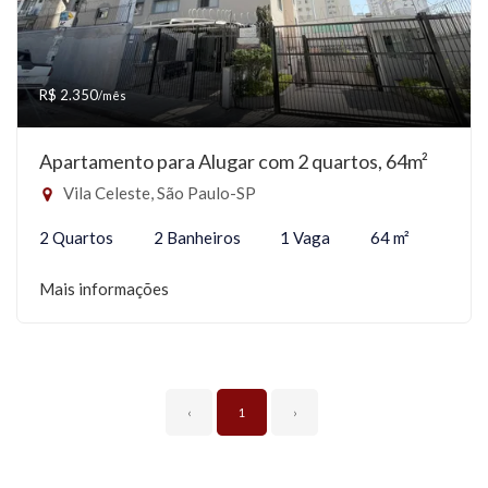
R$ 2.350
/mês
Apartamento para Alugar com 2 quartos, 64m²
Vila Celeste, São Paulo-SP
2 Quartos
2 Banheiros
1 Vaga
64 m²
Mais informações
‹
1
›