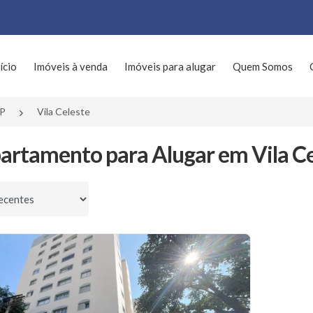
ício
Imóveis à venda
Imóveis para alugar
Quem Somos
SP
Vila Celeste
artamento para Alugar em Vila Cel
por