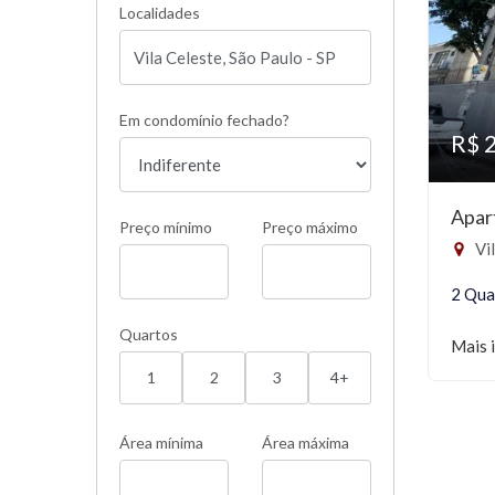
Localidades
Em condomínio fechado?
R$ 
Apar
Preço mínimo
Preço máximo
Vil
2 Qua
Quartos
Mais 
1
2
3
4+
Área mínima
Área máxima