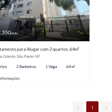
2.350
/mês
tamento para Alugar com 2 quartos, 64m²
a Celeste, São Paulo-SP
rtos
2 Banheiros
1 Vaga
64 m²
informações
‹
1
›