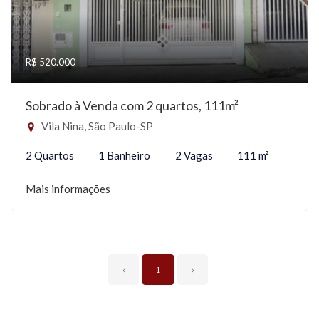
R$ 520.000
Sobrado à Venda com 2 quartos, 111m²
Vila Nina, São Paulo-SP
2 Quartos
1 Banheiro
2 Vagas
111 m²
Mais informações
‹
1
›