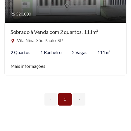
R$ 520.000
Sobrado à Venda com 2 quartos, 111m²
Vila Nina, São Paulo-SP
2 Quartos
1 Banheiro
2 Vagas
111 m²
Mais informações
‹
1
›