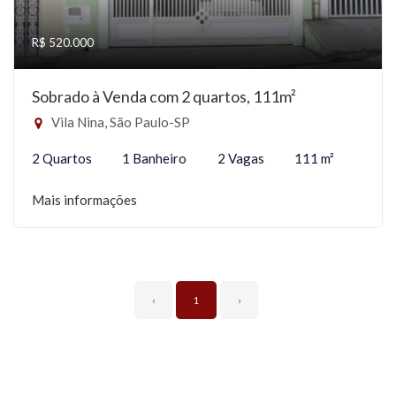
R$ 520.000
Sobrado à Venda com 2 quartos, 111m²
Vila Nina, São Paulo-SP
2 Quartos
1 Banheiro
2 Vagas
111 m²
Mais informações
‹
1
›