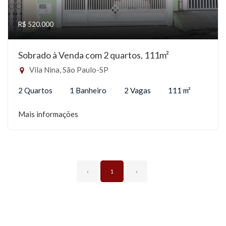
R$ 520.000
Sobrado à Venda com 2 quartos, 111m²
Vila Nina, São Paulo-SP
2 Quartos
1 Banheiro
2 Vagas
111 m²
Mais informações
‹
1
›