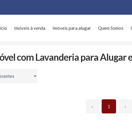
ício
Imóveis à venda
Imóveis para alugar
Quem Somos
Com Lavanderia
óvel com Lavanderia para Alugar 
por
‹
1
›