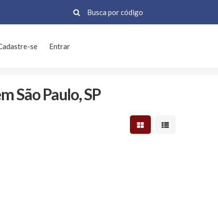
Cadastre-se
Entrar
em São Paulo, SP
Mostrar resultados em 
Mostrar resultad