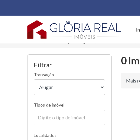
Página inicial
In
Início
Imóveis para alugar
São Paulo/SP
0 Im
Filtrar
Transação
Ordenar 
Tipos de imóvel
Localidades