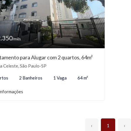
2.350
/mês
tamento para Alugar com 2 quartos, 64m²
a Celeste, São Paulo-SP
rtos
2 Banheiros
1 Vaga
64 m²
informações
‹
1
›