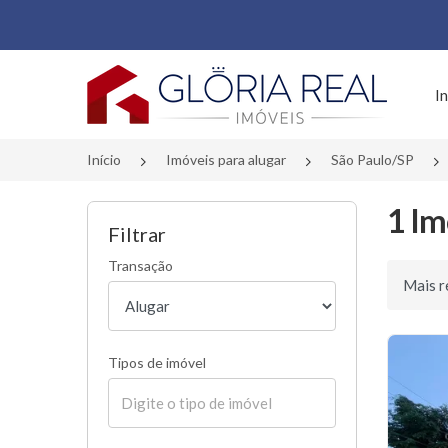
Página inicial
In
Início
Imóveis para alugar
São Paulo/SP
1 Im
Filtrar
Transação
Ordenar 
Tipos de imóvel