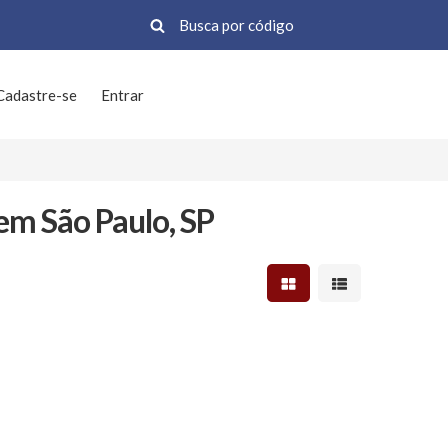
Cadastre-se
Entrar
em São Paulo, SP
Mostrar resultados em 
Mostrar resultad