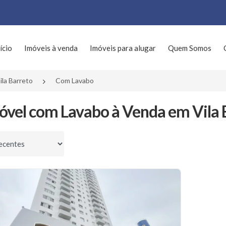
ício
Imóveis à venda
Imóveis para alugar
Quem Somos
ila Barreto
Com Lavabo
óvel com Lavabo à Venda em Vila B
por