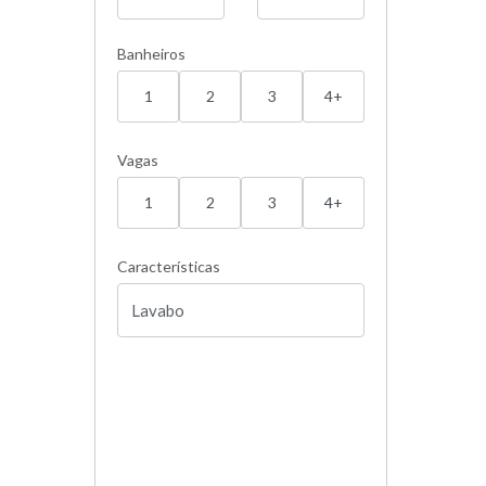
Banheiros
1
2
3
4+
Vagas
1
2
3
4+
Características