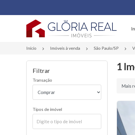
Página inicial
In
Início
Imóveis à venda
São Paulo/SP
V
1 Im
Filtrar
Transação
Ordenar 
Tipos de imóvel