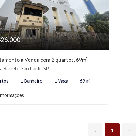
426.000
tamento à Venda com 2 quartos, 69m²
a Barreto, São Paulo-SP
rtos
1 Banheiro
1 Vaga
69 m²
informações
‹
1
›