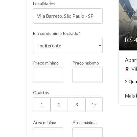
Localidades
Em condomínio fechado?
R$ 
Apar
Preço mínimo
Preço máximo
Vil
2 Qua
Quartos
Mais 
1
2
3
4+
Área mínima
Área máxima