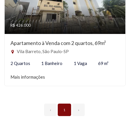
R$ 426.000
Apartamento à Venda com 2 quartos, 69m²
Vila Barreto, São Paulo-SP
2 Quartos
1 Banheiro
1 Vaga
69 m²
Mais informações
‹
1
›