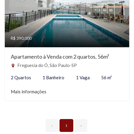
R$ 390.000
Apartamento à Venda com 2 quartos, 56m²
Freguesia do Ó, São Paulo-SP
2 Quartos
1 Banheiro
1 Vaga
56 m²
Mais informações
‹
1
›