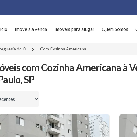
ício
Imóveis à venda
Imóveis para alugar
Quem Somos
reguesia do Ó
Com Cozinha Americana
óveis com Cozinha Americana à V
Paulo, SP
por