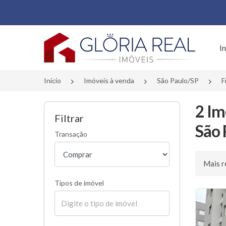
Página inicial
In
Início
Imóveis à venda
São Paulo/SP
F
2 Im
Filtrar
São 
Transação
Ordenar 
Tipos de imóvel