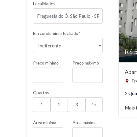
Localidades
Em condomínio fechado?
R$ 
Preço mínimo
Preço máximo
Apar
Fr
Quartos
2 Qua
1
2
3
4+
Mais 
Área mínima
Área máxima