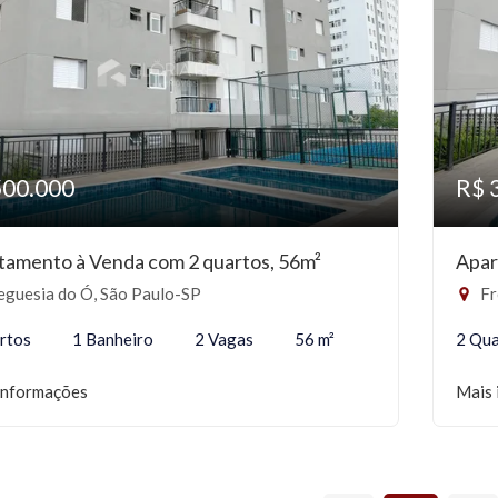
500.000
R$ 
tamento à Venda com 2 quartos, 56m²
Apar
eguesia do Ó, São Paulo-SP
Fr
rtos
1 Banheiro
2 Vagas
56 m²
2 Qua
informações
Mais 