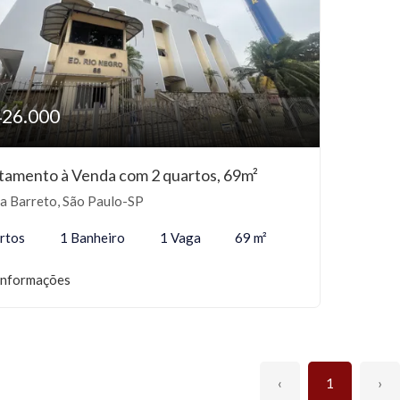
426.000
tamento à Venda com 2 quartos, 69m²
a Barreto, São Paulo-SP
rtos
1 Banheiro
1 Vaga
69 m²
informações
‹
1
›