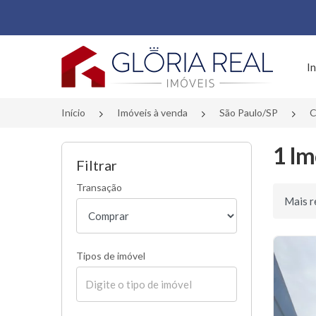
Página inicial
In
Início
Imóveis à venda
São Paulo/SP
C
1 Im
Filtrar
Transação
Ordenar 
Tipos de imóvel