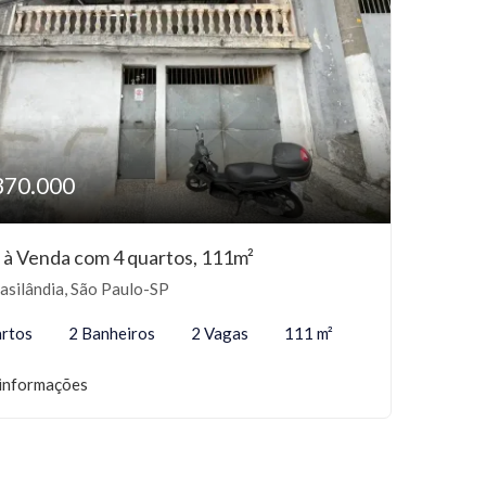
370.000
 à Venda com 4 quartos, 111m²
asilândia, São Paulo-SP
rtos
2 Banheiros
2 Vagas
111 m²
informações