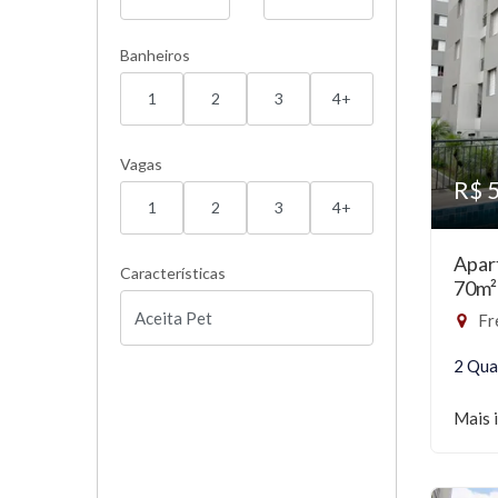
Banheiros
1
2
3
4+
Vagas
R$ 
1
2
3
4+
Apar
Características
70m²
Fr
2 Qua
Mais 