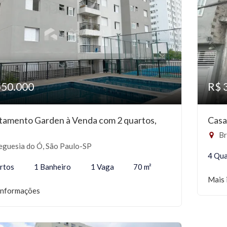
550.000
R$ 
tamento Garden à Venda com 2 quartos,
Casa
Br
eguesia do Ó, São Paulo-SP
4 Qua
rtos
1 Banheiro
1 Vaga
70 m²
Mais 
informações