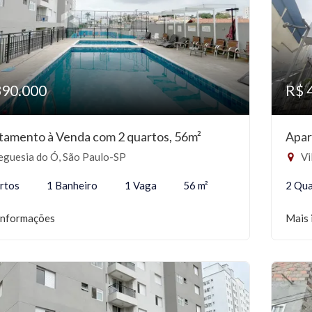
390.000
R$ 
tamento à Venda com 2 quartos, 56m²
Apar
eguesia do Ó, São Paulo-SP
Vi
rtos
1 Banheiro
1 Vaga
56 m²
2 Qua
informações
Mais 