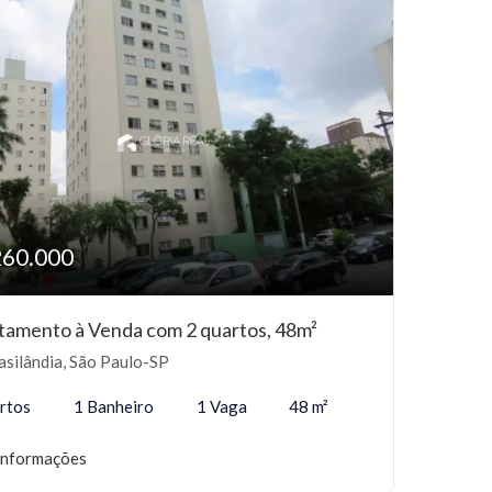
260.000
tamento à Venda com 2 quartos, 48m²
silândia, São Paulo-SP
rtos
1 Banheiro
1 Vaga
48 m²
informações