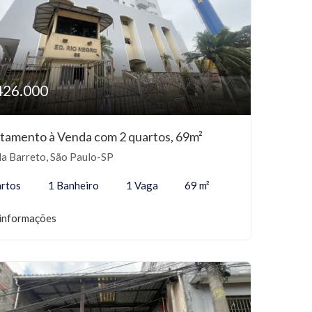
426.000
tamento à Venda com 2 quartos, 69m²
la Barreto, São Paulo-SP
rtos
1 Banheiro
1 Vaga
69 m²
informações