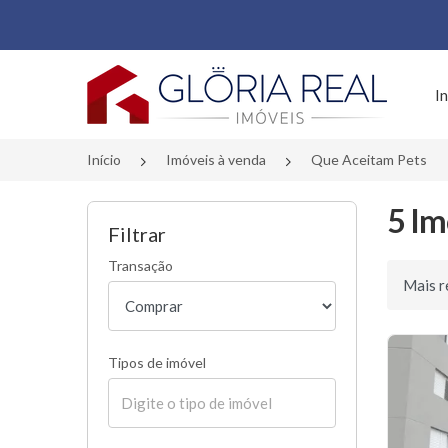
Página inicial
In
Início
Imóveis à venda
Que Aceitam Pets
5 Im
Filtrar
Transação
Ordenar 
Tipos de imóvel