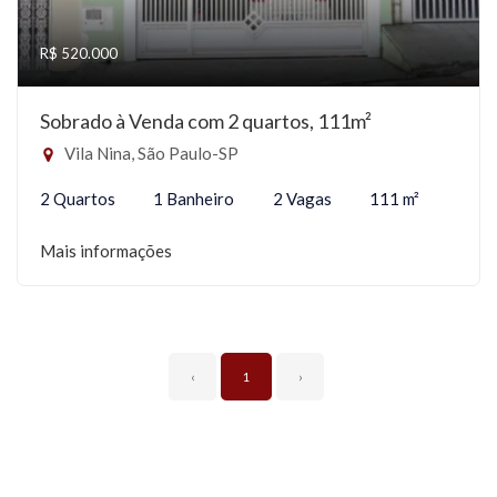
R$ 520.000
Sobrado à Venda com 2 quartos, 111m²
Vila Nina, São Paulo-SP
2 Quartos
1 Banheiro
2 Vagas
111 m²
Mais informações
‹
1
›