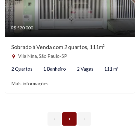
R$ 520.000
Sobrado à Venda com 2 quartos, 111m²
Vila Nina, São Paulo-SP
2 Quartos
1 Banheiro
2 Vagas
111 m²
Mais informações
‹
1
›