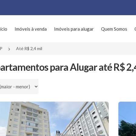
ício
Imóveis à venda
Imóveis para alugar
Quem Somos
SP
Até R$ 2,4 mil
artamentos para Alugar até R$ 2,4
por