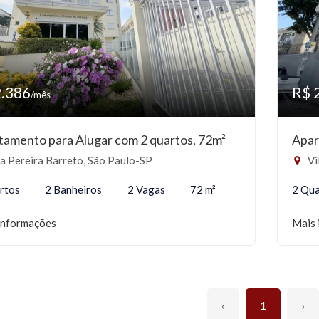
2.386
R$ 
/mês
tamento para Alugar com 2 quartos, 72m²
Apar
a Pereira Barreto, São Paulo-SP
Vi
rtos
2 Banheiros
2 Vagas
72 m²
2 Qua
informações
Mais 
‹
1
›