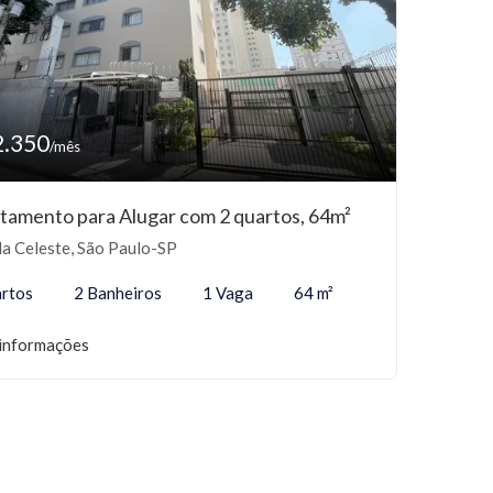
2.350
/mês
tamento para Alugar com 2 quartos, 64m²
la Celeste, São Paulo-SP
rtos
2 Banheiros
1 Vaga
64 m²
informações