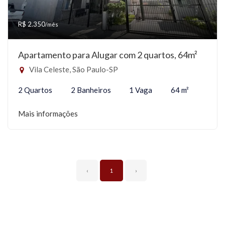
R$ 2.350
/mês
Apartamento para Alugar com 2 quartos, 64m²
Vila Celeste, São Paulo-SP
2 Quartos
2 Banheiros
1 Vaga
64 m²
Mais informações
‹
1
›