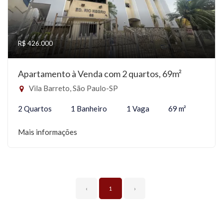
R$ 426.000
Apartamento à Venda com 2 quartos, 69m²
Vila Barreto, São Paulo-SP
2 Quartos
1 Banheiro
1 Vaga
69 m²
Mais informações
‹
1
›