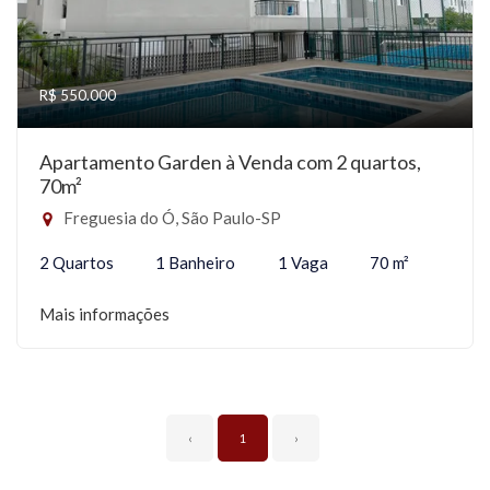
R$ 550.000
Apartamento Garden à Venda com 2 quartos,
70m²
Freguesia do Ó, São Paulo-SP
2 Quartos
1 Banheiro
1 Vaga
70 m²
Mais informações
‹
1
›