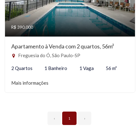
R$ 390.000
Apartamento à Venda com 2 quartos, 56m²
Freguesia do Ó, São Paulo-SP
2 Quartos
1 Banheiro
1 Vaga
56 m²
Mais informações
‹
1
›