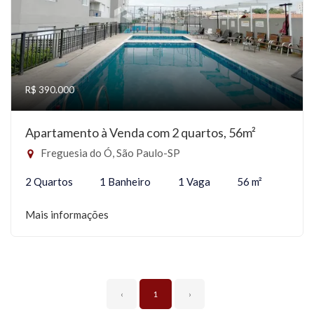
R$ 390.000
Apartamento à Venda com 2 quartos, 56m²
Freguesia do Ó, São Paulo-SP
2 Quartos
1 Banheiro
1 Vaga
56 m²
Mais informações
‹
1
›