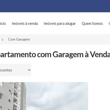
ício
Imóveis à venda
Imóveis para alugar
Quem Somos
Com Garagem
artamento com Garagem à Venda 
por