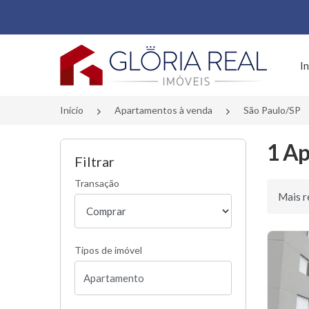
Página inicial
In
Início
Apartamentos à venda
São Paulo/SP
1 Ap
Filtrar
Transação
Ordenar 
Tipos de imóvel