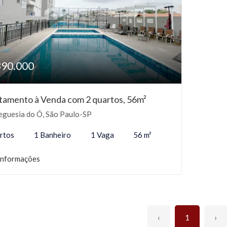
390.000
tamento à Venda com 2 quartos, 56m²
eguesia do Ó, São Paulo-SP
rtos
1 Banheiro
1 Vaga
56 m²
informações
‹
1
›