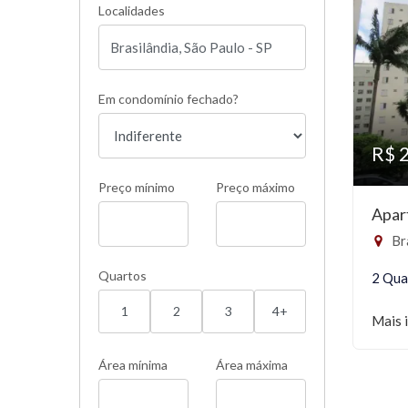
Localidades
Em condomínio fechado?
R$ 
Preço mínimo
Preço máximo
Apar
Bra
Quartos
2 Qua
1
2
3
4+
Mais 
Área mínima
Área máxima