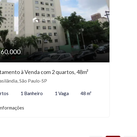
260.000
tamento à Venda com 2 quartos, 48m²
silândia, São Paulo-SP
rtos
1 Banheiro
1 Vaga
48 m²
informações