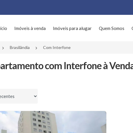
ício
Imóveis à venda
Imóveis para alugar
Quem Somos
Brasilândia
Com Interfone
artamento com Interfone à Venda 
por