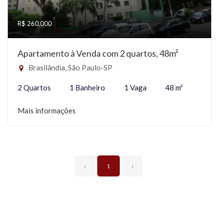
R$ 260.000
Apartamento à Venda com 2 quartos, 48m²
Brasilândia, São Paulo-SP
2 Quartos
1 Banheiro
1 Vaga
48 m²
Mais informações
‹
1
›