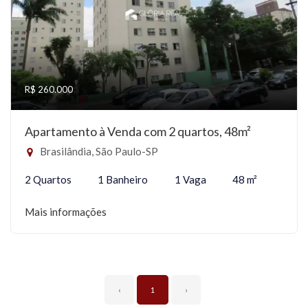
R$ 260.000
Apartamento à Venda com 2 quartos, 48m²
Brasilândia, São Paulo-SP
2 Quartos
1 Banheiro
1 Vaga
48 m²
Mais informações
‹
1
›