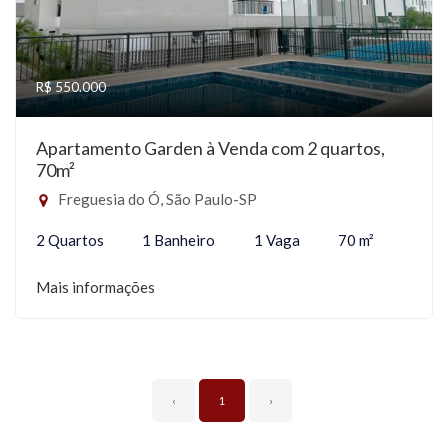
R$ 550.000
Apartamento Garden à Venda com 2 quartos,
70m²
Freguesia do Ó, São Paulo-SP
2 Quartos
1 Banheiro
1 Vaga
70 m²
Mais informações
‹
1
›