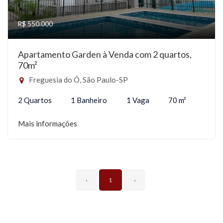
R$ 550.000
Apartamento Garden à Venda com 2 quartos,
70m²
Freguesia do Ó, São Paulo-SP
2 Quartos
1 Banheiro
1 Vaga
70 m²
Mais informações
‹
1
›